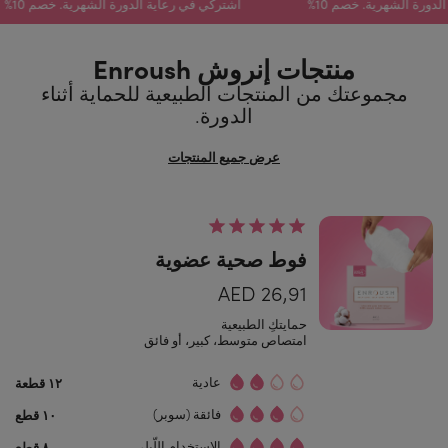
ية الدورة الشهرية. خصم 10%
اشتركي في رعاية الدورة الشهرية. خصم 10%
منتجات إنروش Enroush
مجموعتك من المنتجات الطبيعية للحماية أثناء
الدورة.
عرض جميع المنتجات
فوط صحية عضوية
26,91 AED
حمايتكِ الطبيعية
امتصاص متوسط، كبير، أو فائق
عادية
١٢ قطعة
فائقة (سوبر)
١٠ قطع
الاستخدام اللّيلي
٨ قطع