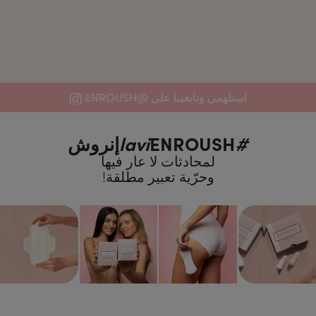
استلهمي وتابعينا على @ENROUSH
#lavi
ENROUSHإنروش
لمحادثات لا عار فيها
وحرّية تعبير مطلقة!