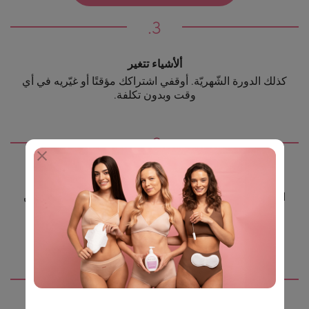
ألأشياء تتغير
كذلك الدورة الشّهريّة. أوقفي اشتراكك مؤقتًا أو غيّريه في أي
وقت وبدون تكلفة.
اختاري ما يتلاءم مع قوّة التّدفّق
اختاري عدد المنتجات وأحجامها والوتيرة التي ترغبين فيها ان
تصلك الطلبيّة.