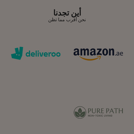
أين تجدنا
نحن أقرب مما تظن