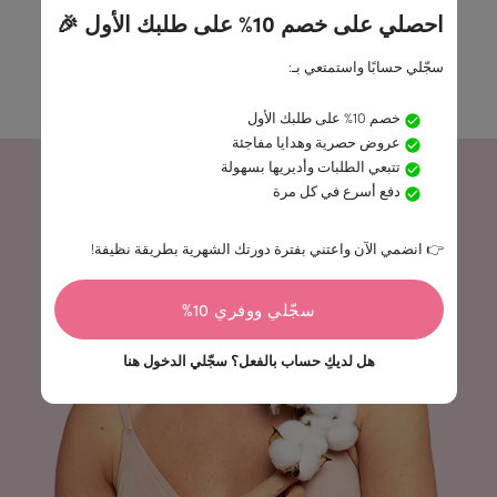
اختاري منتجاتك
احصلي على خصم 10% على طلبك الأول 🎉
ضعي ما تحتاجين إليه بالضبط: الفوط الصحية أو السدادات
القطنية أو الفوط اليوميّة أو جميعها.
سجّلي حسابًا واستمتعي بـ:
خصم 10% على طلبك الأول
عروض حصرية وهدايا مفاجئة
تتبعي الطلبات وأديريها بسهولة
دفع أسرع في كل مرة
👉 انضمي الآن واعتني بفترة دورتك الشهرية بطريقة نظيفة!
سجّلي ووفري 10%
هل لديكِ حساب بالفعل؟
سجّلي الدخول هنا