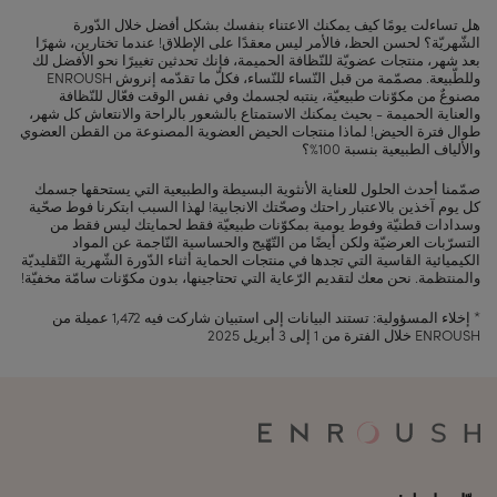
هل تساءلت يومًا كيف يمكنك الاعتناء بنفسك بشكل أفضل خلال الدّورة
الشّهريّة؟ لحسن الحظ، فالأمر ليس معقدًا على الإطلاق! عندما تختارين، شهرًا
بعد شهر، منتجات عضويّة للنّظافة الحميمة، فإنك تحدثين تغييرًا نحو الأفضل لك
وللطّبيعة. مصمّمة من قبل النّساء للنّساء، فكلّ ما تقدّمه إنروش ENROUSH
مصنوعٌ من مكوّنات طبيعيّة، ينتبه لجسمك وفي نفس الوقت فعّال للنّظافة
والعناية الحميمة - بحيث يمكنك الاستمتاع بالشعور بالراحة والانتعاش كل شهر،
طوال فترة الحيض! لماذا منتجات الحيض العضوية المصنوعة من القطن العضوي
والألياف الطبيعية بنسبة 100%؟
صمّمنا أحدث الحلول للعناية الأنثوية البسيطة والطبيعية التي يستحقها جسمك
كل يوم آخذين بالاعتبار راحتك وصحّتك الانجابية! لهذا السبب ابتكرنا فوط صحّية
وسدادات قطنيّة وفوط يومية بمكوّنات طبيعيّة فقط لحمايتك ليس فقط من
التسرّبات العرضيّة ولكن أيضًا من التّهّيج والحساسية النّاجمة عن المواد
الكيميائية القاسية التي تجدها في منتجات الحماية أثناء الدّورة الشّهرية التّقليديّة
والمنتظمة. نحن معك لتقديم الرّعاية التي تحتاجينها، بدون مكوّنات سامّة مخفيّة!
* إخلاء المسؤولية: تستند البيانات إلى استبيان شاركت فيه 1,472 عميلة من
ENROUSH خلال الفترة من 1 إلى 3 أبريل 2025