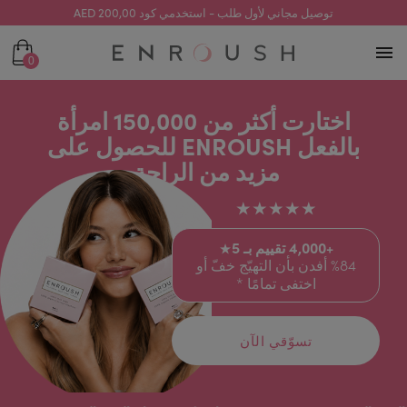
توصيل مجاني لأول طلب - استخدمي كود 200,00 AED
0
اختارت أكثر من 150,000 امرأة
بالفعل ENROUSH للحصول على
مزيد من الراحة.
★★★★★
+4,000 تقييم بـ 5★
%84 أفدن بأن التهيّج خفّ أو
اختفى تمامًا *
تسوّقي الآن