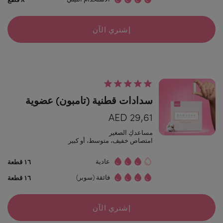
إشتري الآن
سدادات قطنية (تامبون) عضوية
29,61 AED
مساعدكِ الصغير
امتصاص خفيف، متوسط، أو كبير
عادية
١٦ قطعة
فائقة (سوبر)
١٦ قطعة
إشتري الآن