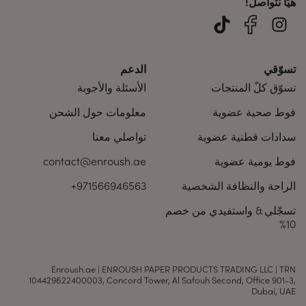
هيّا نتواصل!
تسوّقي
الدعم
تسوّق كلّ المنتجات
الأسئلة والأجوبة
فوط صحية عضوية
معلومات حول الشحن
سدادات قطنية عضوية
تواصلي معنا
فوط يومية عضوية
contact@enroush.ae
الراحة والنظافة الشخصية
+971566946563
تسجّلي & واستفيدي من خصم
10%
Enroush.ae | ENROUSH PAPER PRODUCTS TRADING LLC | TRN
104429622400003, Concord Tower, Al Safouh Second, Office 901-3,
Dubai, UAE