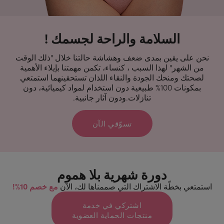
السلامة والراحة لجسمك !
نحن على يقين بمدى ضعف وهشاشة حالتنا خلال "ذلك الوقت
من الشهر" لهذا السبب ، کنساء، تكمن مهمتنا بإيلاء الأهمية
لصحتك ومنحك الجودة والنقاء اللذان تستحقينهما استمتعي
بمكونات 100% طبيعية دون استخدام لمواد كيميائية، دون
تنازلات.ودون آثار جانبية.
تسوّقي الآن
دورة شهرية بلا هموم
مع خصم 10%!
استمتعي بخطّة الاشتراك التي صممناها لك، الآن
اشتركي في خدمة
منتجات الحماية العضوية