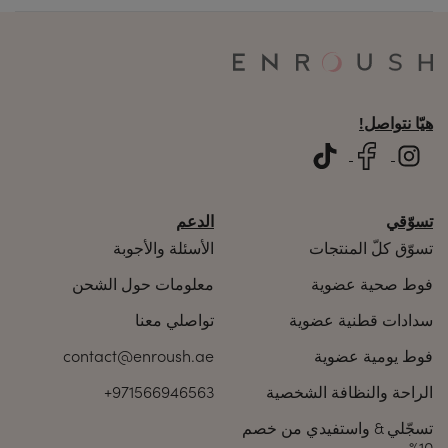
اختيارها خصيصًا لعدم اختلال توازن المنطقة الحساسة من
الفرج، ويمكن استخدامها كجل للجسم حتى للبشرة
يمكن أن تؤثر بيئة الفرج (الخارجية) على البيئة المهبلية
الحساسة.
(الداخلية). لذلك فإن المهبل الصحي يصل بشكل طبيعي إلى
مستوى الرقم الهيدروجيني الأمثل. تحتوي التركيبة الخاصة
لغسول إنروش ENROUSH الحميم، المخصص للفرج، على
مكونات طبيعية لتنظيف ورعاية لطيفة، دون المساس
هيّا نتواصل!
بصحة المهبل والبول.
تسوّقي
الدعم
تسوّق كلّ المنتجات
الأسئلة والأجوبة
فوط صحية عضوية
معلومات حول الشحن
سدادات قطنية عضوية
تواصلي معنا
فوط يومية عضوية
contact@enroush.ae
الراحة والنظافة الشخصية
+971566946563
تسجّلي & واستفيدي من خصم
10%