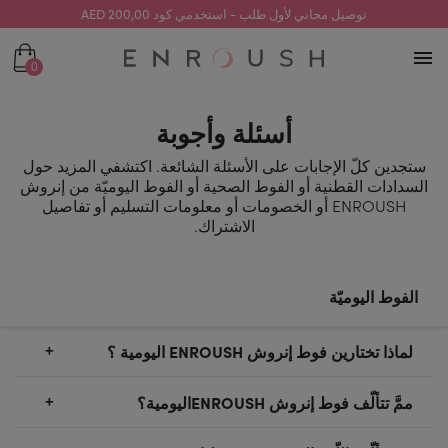
توصيل مجاني لأول طلب - استخدمي كود 200,00 AED
0
أسئلة وأجوبة
ستجدين كلّ الإجابات على الأسئلة الشائعة. اكتشفي المزيد حول
السدادات القطنية أو الفوط الصحية أو الفوط اليوميّة من إنروش
ENROUSH أو الخصومات أو معلومات التسليم أو تفاصيل
الاشتراك.
الفوط اليوميّة
لماذا تختارين فوط إنروش ENROUSH اليومية ؟
إنّ أي امرأة تعرف أنّ جسدها يعمل دون توقف وأنّ
ممَّ تتألّف فوط إنروش ENROUSHاليومية؟
التّسرّبات قد تحدث في أي يوم، وليس فقط أثناء الحيض.
سواء كان ذلك بسبب التّعرّق أو الإفرازات اليوميّة أو البُقع،
يتم تصنيع فوط إنروش ENROUSH فقط من مكونات