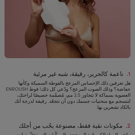
1.
ناعمة كالحرير، رقيقة، شبه غير مرئية
هل تعرفين ذلك الإحساس المزعج بالفوطة السميكة وكأنها
حفاضة؟ وذلك الصوت المزعج؟ ودّعي كل ذلك! فوط ENROUSH
العضوية بسماكة لا تتجاوز 2.5 مم، مُصمَّمة خصيصًا لراحتك،
لتنسجم مع منحنيات جسمك دون أن تتجعّد. رقيقة لدرجة أنك
بالكاد تشعرين بها.
2.
مكونات نقية فقط، مصنوعة بحُب من أجلك
ودّعي المواد الكيميائية المزعجة والمركّبات التي تخلّ بتوازن