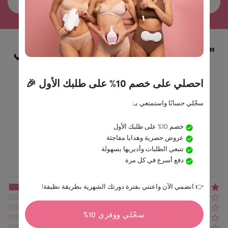
"لا تعتمدي على كلامنا فحسب، اطّلعي
على آراء العميلات:
احصلي على خصم 10% على طلبك الأول 🎉
سجّلي حسابًا واستمتعي بـ:
4.9/5
خصم 10% على طلبك الأول
عروض حصرية وهدايا مفاجئة
تتبعي الطلبات وأديريها بسهولة
دفع أسرع في كل مرة
بناءً على 4.174 تقييمًا."
👉 انضمي الآن واعتني بفترة دورتك الشهرية بطريقة نظيفة!
(4047)
(69)
(23)
سجّلي ووفري 10%
(11)