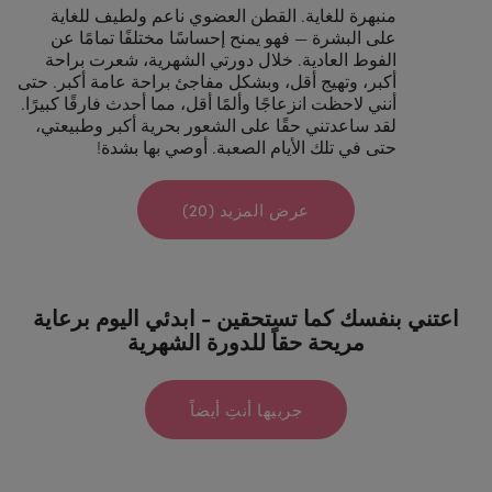
منبهرة للغاية. القطن العضوي ناعم ولطيف للغاية
على البشرة — فهو يمنح إحساسًا مختلفًا تمامًا عن
الفوط العادية. خلال دورتي الشهرية، شعرت براحة
أكبر، وتهيج أقل، وبشكل مفاجئ براحة عامة أكبر. حتى
أنني لاحظت انزعاجًا وألمًا أقل، مما أحدث فارقًا كبيرًا.
لقد ساعدتني حقًا على الشعور بحرية أكبر وطبيعتي،
حتى في تلك الأيام الصعبة. أوصي بها بشدة!
عرض المزيد (20)
اعتني بنفسك كما تستحقين - ابدئي اليوم برعاية
مريحة حقاً للدورة الشهرية
جربيها أنتِ أيضاً