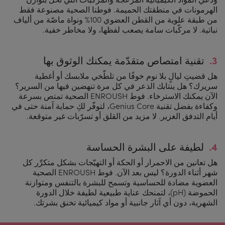
الهرمونات في منطقتك الحميمة. فوطنا الصحية مصنوعة فقط
من طبقة علوية من القطن العضوي 100% ونواة ماصّة من ألياف
نباتية. لا مركّبات سامة يصعب لفظها، ولا مخاطر خفية.
3.
تقنية امتصاص متقدّمة يمكنك الوثوق بها
هل قضيتِ ليالٍ بلا نوم خوفًا من تلطّخي ملابسك أو أغطية
سريرك؟ هل ينتابك الذعر في كل مرة تنهضين فيها من السرير؟
الآن يمكنك الاسترخاء. فوط ENROUSH الصحية تمتص بسرعة
وكفاءة بفضل تقنية Genius Core، لتوفّر لكِ حماية آمنة حتى في
أيام التدفق الغزير. لا مزيد من القلق أو تسرّبات غير متوقعة.
4.
لطيفة على البشرة الحساسة
هل تعانين من الاحمرار أو الحكة أو التهيّجات بشكل متكرِّر كل
شهر أثناء الدورة؟ ليس بعد الآن. فوط ENROUSH الصحية
العضوية مضادة للحساسية وتسمح للبشرة بالتنفس ومتوازنة
الحموضة (pH)، لتمنحك عناية طبيعية لطيفة خلال الدورة
الشهرية، دون أي آثار جانبية أو مواد كيميائية تخنق بشرتك.