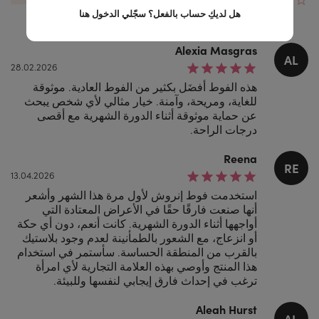
(24)
هل لديكِ حساب بالفعل؟
سجّلي الدخول هنا
Alexia Masgras
AL
28.02.2026
هذه الفوط أفضَل بكثير من الفوط العادية. موثوقة
للغاية، ومريحة، وآمنة. خيار مثالي لأي شخص يبحث
عن حماية موثوقة أثناء الدورة الشهرية مع أقصى
درجات الراحة.
Reena
RE
13.04.2026
استخدمت فوط إنروش لأول مرة هذا الشهر وأشعر
أنها صنعت فارقًا حقًا في الأعراض المعتادة التي
أواجهها أثناء الدورة الشهرية. كانت أنعم، دون أي حكة
أو انزعاج، مع الشعور بالطمأنينة لعدم وجود بلاستيك
بالقرب من المنطقة الحساسة. سأستمر في استخدام
هذا المنتج وأوصي بهذه العلامة التجارية لأي امرأة
ترغب في إحداث فارق إيجابي لنفسها وللبيئة.
Aleah Hurst
AL