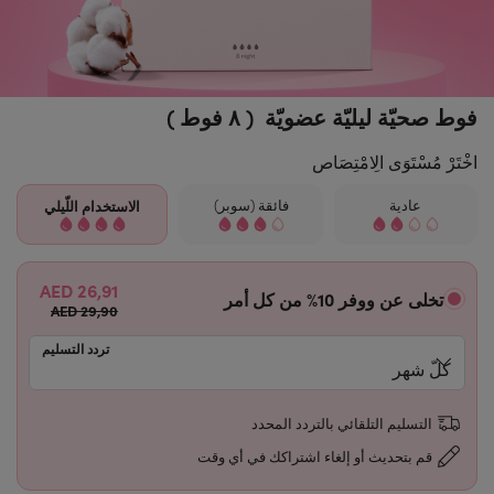
فوط صحيّة ليليّة عضويّة ( ٨ فوط )
اخْتَرْ مُسْتَوَى الِامْتِصَاص
عادية
فائقة (سوبر)
الاستخدام اللّيلي
26,91 AED
تخلى عن ووفر 10% من كل أمر
29,90 AED
تردد التسليم
التسليم التلقائي بالتردد المحدد
قم بتحديث أو إلغاء اشتراكك في أي وقت