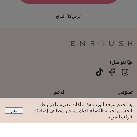
عرض كلّ النتائج
هيّا نتواصل!
تسوّقي
الدعم
تسوّق كلّ المنتجات
الأسئلة والأجوبة
يستخدم موقع الويب هذا ملفات تعريف الارتباط
لتحسين تجربة التّصفّح لديك وتوفير وظائف إضافيّة.
فوط صحية عضوية
معلومات حول الشحن
نعم
قراءة المزيد
سدادات قطنية عضوية
تواصلي معنا
فوط يومية عضوية
contact@enroush.ae