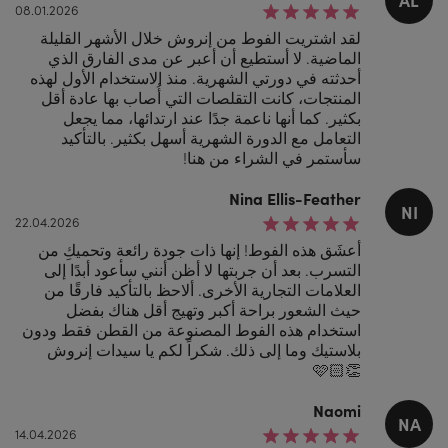
08.01.2026
لقد اشتريت الفوط من إنروش خلال الأشهر القليلة
الماضية. لا أستطيع أن أعبر عن مدى الفارق الذي
أحدثته في دورتي الشهرية. منذ الاستخدام الأول لهذه
المنتجات، كانت التقلصات التي أُصاب بها عادة أقل
بكثير. كما أنها ناعمة جدًا عند ارتدائها، مما يجعل
التعامل مع الدورة الشهرية أسهل بكثير. بالتأكيد
سأستمر في الشراء من هنا!
Nina Ellis-Feather
NI
22.04.2026
أعشَق هذه الفوط! إنها ذات جودة رائعة وتحميكِ من
التسرب. بعد أن جربتها لا أظن أنني سأعود أبدًا إلى
العلامات التجارية الأخرى. ألاحظ بالتأكيد فارقًا من
حيث الشعور براحة أكبر وتهيج أقل هناك بفضل
استخدام هذه الفوط المصنوعة من القطن فقط ودون
بلاستيك وما إلى ذلك. شكراً لكم يا سيدات إنروش
👏🏻🩷
Naomi
NA
14.04.2026