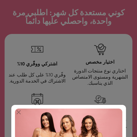
كوني مستعدة كل شهر: اطلبي مرة
واحدة، واحصلي عليها دائماً
اختيار مخصص
اشتركي ووفّري 10%
اختاري نوع منتجات الدورة
وفّري 10% على كل طلب عند
الشهرية ومستوى الامتصاص
الاشتراك في الخدمة الدورية.
الذي يناسبك.
جدولة التوصيل
إلغاء في أي وقت
تحصلين على توصيل تلقائي
يمكنك الإلغاء في أي وقت،
حسب التكرار الذي تختارينه
بسهولة وسرعة، دون أي
بنفسك.
تعقيدات.