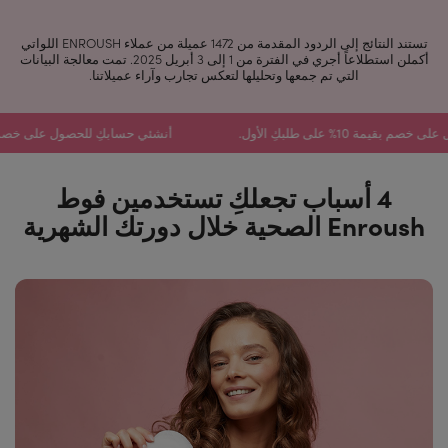
تستند النتائج إلى الردود المقدمة من 1472 عميلة من عملاء ENROUSH اللواتي
أكملن استطلاعاً أجري في الفترة من 1 إلى 3 أبريل 2025. تمت معالجة البيانات
التي تم جمعها وتحليلها لتعكس تجارب وآراء عميلاتنا.
 على خصم بقيمة 10% على طلبكِ الأول.
أنشئي حسابكِ للحصول على خصم بقيمة
4 أسباب تجعلكِ تستخدمين فوط
Enroush الصحية خلال دورتك الشهرية